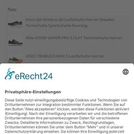
Neu:
Asics Gel-Nimbus 28 Laufschuhe Herren Sneaker
Turnschuhe Sportschuhe Running
Nike ZOOM VAPOR PRO 3 CLAY Tennisschuhe Herren
ASICS TRABUCO MAX 5 Laufschuhe Herren
ASICS GEL-PULSE 17 Laufschuhe Damen
Salomon OUTCHILL Winterschuhe Damen
ASICS GEL-CUMULUS 28 Laufschuhe Damen