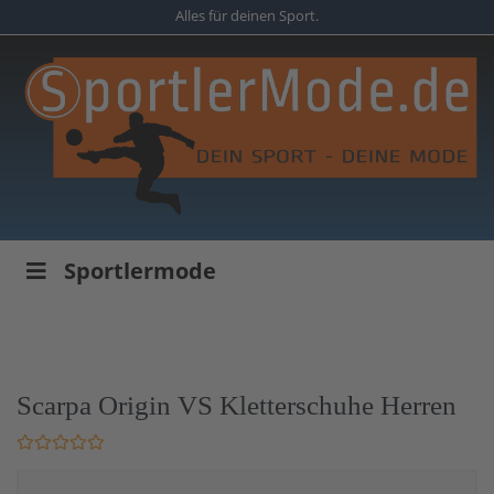
Skip
Alles für deinen Sport.
to
main
content
Sportlermode
Scarpa Origin VS Kletterschuhe Herren