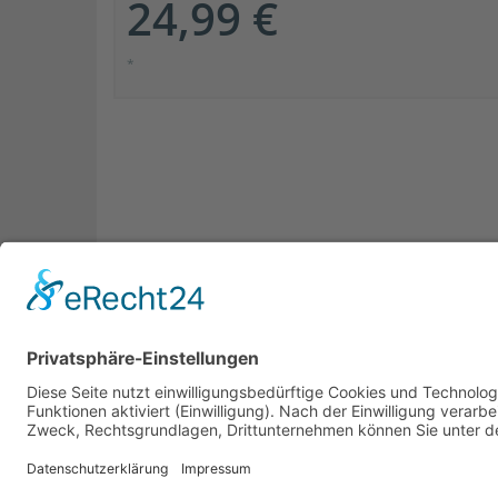
24,99 €
*