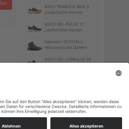
ufen
ASICS TRABUCO MAX 5
Laufschuhe Herren
ASICS GEL-PULSE 17
Laufschuhe Damen
Salomon OUTCHILL
Winterschuhe Damen
ASICS GEL-CUMULUS 28
Laufschuhe Damen
Links:
Trailrunnersdog
DE