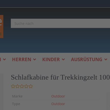
N
HERREN
KINDER
AUSRÜSTUNG
Schlafkabine für Trekkingzelt 10
Marke
Outdoor
Type
Outdoor