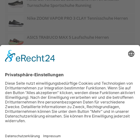
Turnschuhe Sportschuhe Running
Nike ZOOM VAPOR PRO 3 CLAY Tennisschuhe Herren
ASICS TRABUCO MAX 5 Laufschuhe Herren
ASICS GEL-PULSE 17 Laufschuhe Damen
Salomon OUTCHILL Winterschuhe Damen
ASICS GEL-CUMULUS 28 Laufschuhe Damen
Links:
Trailrunnersdog