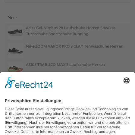
Neu:
Asics Gel-Nimbus 28 Laufschuhe Herren Sneaker
Turnschuhe Sportschuhe Running
Nike ZOOM VAPOR PRO 3 CLAY Tennisschuhe Herren
ASICS TRABUCO MAX 5 Laufschuhe Herren
ASICS GEL-PULSE 17 Laufschuhe Damen
Salomon OUTCHILL Winterschuhe Damen
ASICS GEL-CUMULUS 28 Laufschuhe Damen