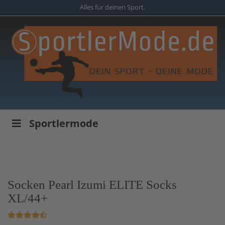
Skip
Alles für deinen Sport.
to
main
content
Sportlermode
Socken Pearl Izumi ELITE Socks
XL/44+