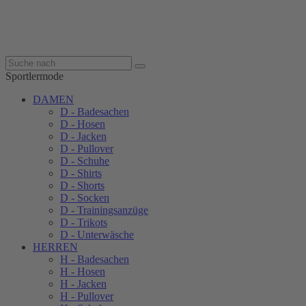
Sportlermode
DAMEN
D - Badesachen
D - Hosen
D - Jacken
D - Pullover
D - Schuhe
D - Shirts
D - Shorts
D - Socken
D - Trainingsanzüge
D - Trikots
D - Unterwäsche
HERREN
H - Badesachen
H - Hosen
H - Jacken
H - Pullover