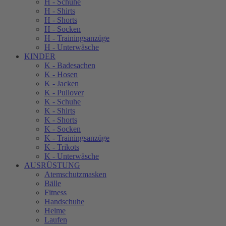
H - Schuhe
H - Shirts
H - Shorts
H - Socken
H - Trainingsanzüge
H - Unterwäsche
KINDER
K - Badesachen
K - Hosen
K - Jacken
K - Pullover
K - Schuhe
K - Shirts
K - Shorts
K - Socken
K - Trainingsanzüge
K - Trikots
K - Unterwäsche
AUSRÜSTUNG
Atemschutzmasken
Bälle
Fitness
Handschuhe
Helme
Laufen