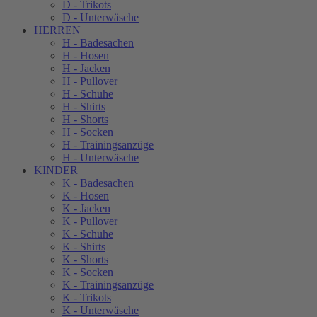
D - Trikots
D - Unterwäsche
HERREN
H - Badesachen
H - Hosen
H - Jacken
H - Pullover
H - Schuhe
H - Shirts
H - Shorts
H - Socken
H - Trainingsanzüge
H - Unterwäsche
KINDER
K - Badesachen
K - Hosen
K - Jacken
K - Pullover
K - Schuhe
K - Shirts
K - Shorts
K - Socken
K - Trainingsanzüge
K - Trikots
K - Unterwäsche