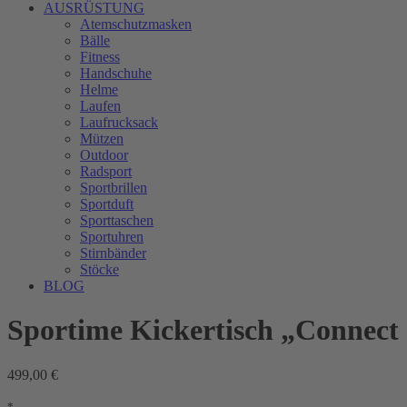
AUSRÜSTUNG
Atemschutzmasken
Bälle
Fitness
Handschuhe
Helme
Laufen
Laufrucksack
Mützen
Outdoor
Radsport
Sportbrillen
Sportduft
Sporttaschen
Sportuhren
Stirnbänder
Stöcke
BLOG
Sportime Kickertisch „Connect 
499,00 €
*