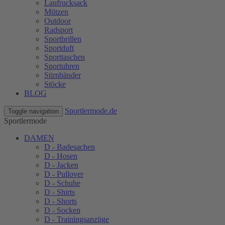
Laufrucksack
Mützen
Outdoor
Radsport
Sportbrillen
Sportduft
Sporttaschen
Sportuhren
Stirnbänder
Stöcke
BLOG
Sportlermode.de
Toggle navigation
Sportlermode
DAMEN
D - Badesachen
D - Hosen
D - Jacken
D - Pullover
D - Schuhe
D - Shirts
D - Shorts
D - Socken
D - Trainingsanzüge