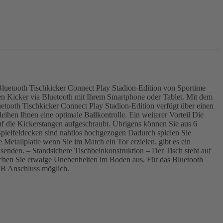
Bluetooth Tischkicker Connect Play Stadion-Edition von Sportime
hren Kicker via Bluetooth mit Ihrem Smartphone oder Tablet. Mit dem
uetooth Tischkicker Connect Play Stadion-Edition verfügt über einen
ihen Ihnen eine optimale Ballkontrolle. Ein weiterer Vorteil Die
auf die Kickerstangen aufgeschraubt. Übrigens können Sie aus 6
Spielfeldecken sind nahtlos hochgezogen Dadurch spielen Sie
e Metallplatte wenn Sie im Match ein Tor erzielen, gibt es ein
senden. – Standsichere Tischbeinkonstruktion – Der Tisch steht auf
leichen Sie etwaige Unebenheiten im Boden aus. Für das Bluetooth
SB Anschluss möglich.