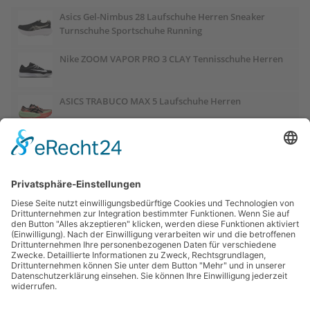
Asics Gel-Nimbus 28 Laufschuhe Herren Sneaker
Turnschuhe Sportschuhe Running
Nike ZOOM VAPOR PRO 3 CLAY Tennisschuhe Herren
ASICS TRABUCO MAX 5 Laufschuhe Herren
ASICS GEL-PULSE 17 Laufschuhe Damen
Salomon OUTCHILL Winterschuhe Damen
ASICS GEL-CUMULUS 28 Laufschuhe Damen
Links: