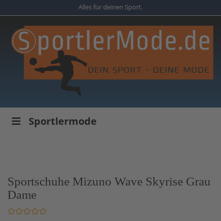
Skip
Alles für deinen Sport.
to
main
content
Sportlermode
Sportschuhe Mizuno Wave Skyrise Grau
Dame