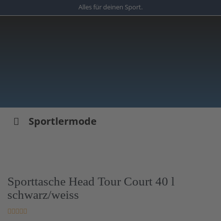
Skip
Alles für deinen Sport.
to
main
content
Sportlermode
Sporttasche Head Tour Court 40 l
schwarz/weiss