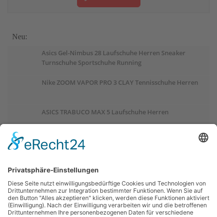
Neu:
Asics Gel-Nimbus 28 Laufschuhe Herren Sneaker
Turnschuhe Sportschuhe Running
Nike ZOOM VAPOR PRO 3 CLAY Tennisschuhe Herren
ASICS TRABUCO MAX 5 Laufschuhe Herren
ASICS GEL-PULSE 17 Laufschuhe Damen
Salomon OUTCHILL Winterschuhe Damen
ASICS GEL-CUMULUS 28 Laufschuhe Damen