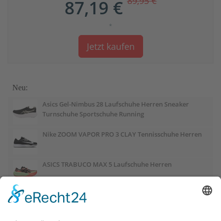
89,95 €
87,19 €
*
Jetzt kaufen
Neu:
Asics Gel-Nimbus 28 Laufschuhe Herren Sneaker
Turnschuhe Sportschuhe Running
Nike ZOOM VAPOR PRO 3 CLAY Tennisschuhe Herren
ASICS TRABUCO MAX 5 Laufschuhe Herren
ASICS GEL-PULSE 17 Laufschuhe Damen