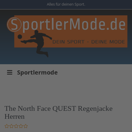
Skip
Alles für deinen Sport.
to
main
content
Sportlermode
The North Face QUEST Regenjacke
Herren