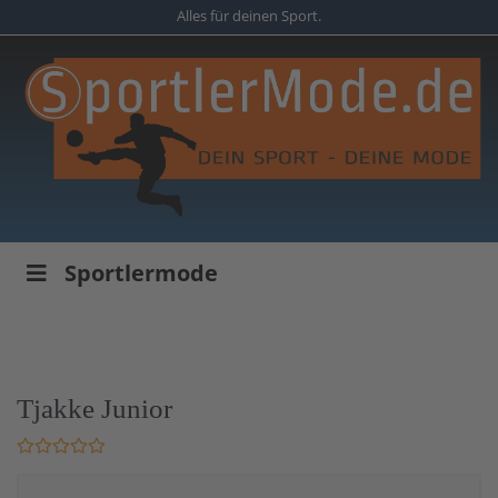
Skip
Alles für deinen Sport.
to
main
content
Sportlermode
Tjakke Junior