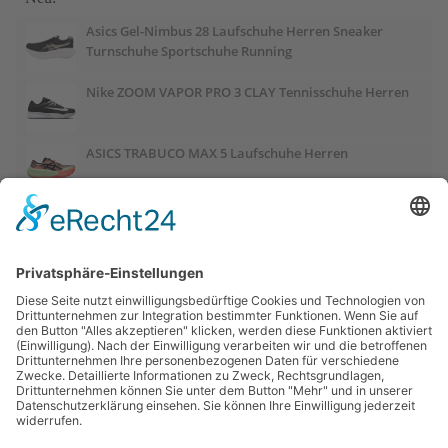
Asics Gel-Nimbus 28 Laufschuhe Herren Sneaker
Turnschuhe Sportschuhe Running
Nike ZOOM VAPOR PRO 3 CLAY Tennisschuhe Herren
ASICS TRABUCO MAX 5 Laufschuhe Herren
ASICS GEL-PULSE 17 Laufschuhe Damen
Salomon OUTCHILL Winterschuhe Damen
ASICS GEL-CUMULUS 28 Laufschuhe Damen
Links: