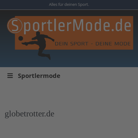
Skip
Alles für deinen Sport.
to
main
content
Sportlermode
globetrotter.de