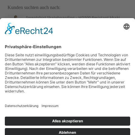
Kunden suchten auch nach:
Sweatshirt Skateboarding – HD500 Resistant khaki
Sweatshirt Herren Oversize Rundhals – braun
Judoanzug 100 Kinder
Sport-Thieme Mini-Basketball „Playground“, Blau
Sport-Thieme Mini-Basketball „Playground“, Rot
Sportime Kickertisch „Connect & Play“ Stadion Edition,
Blau-Weiß