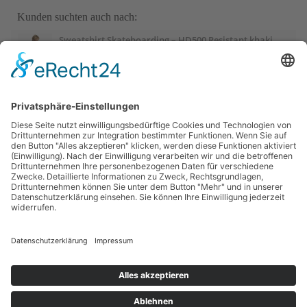
Kunden suchten auch nach:
Sweatshirt Skateboarding – HD500 Resistant khaki
Sweatshirt Herren Oversize Rundhals – braun
Judoanzug 100 Kinder
Sport-Thieme Mini-Basketball „Playground“, Blau
Sport-Thieme Mini-Basketball „Playground“, Rot
Sportime Kickertisch „Connect & Play“ Stadion Edition,
Blau-Weiß