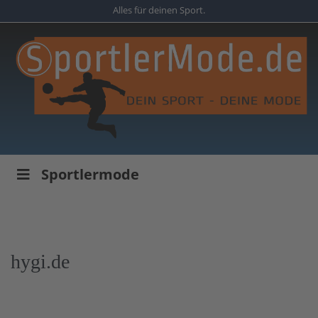
Skip
Alles für deinen Sport.
to
main
content
Sportlermode
hygi.de