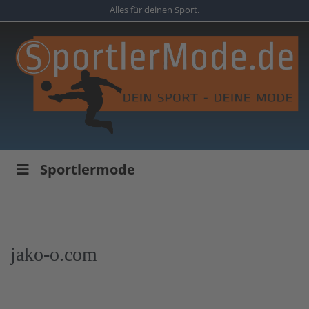
Skip
Alles für deinen Sport.
to
main
content
Sportlermode
jako-o.com