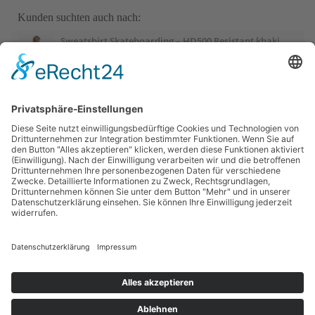
Kunden suchten auch nach:
Sweatshirt Skateboarding – HD500 Resistant khaki
Sweatshirt Herren Oversize Rundhals – braun
Judoanzug 100 Kinder
Sport-Thieme Mini-Basketball „Playground“, Blau
Sport-Thieme Mini-Basketball „Playground“, Rot
Sportime Kickertisch „Connect & Play“ Stadion Edition,
Blau-Weiß