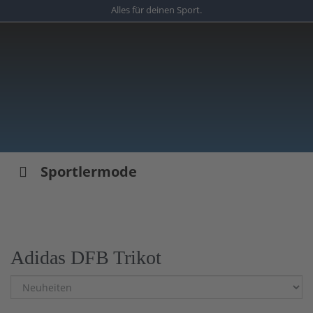
Skip
Alles für deinen Sport.
to
main
content
Sportlermode
Adidas DFB Trikot