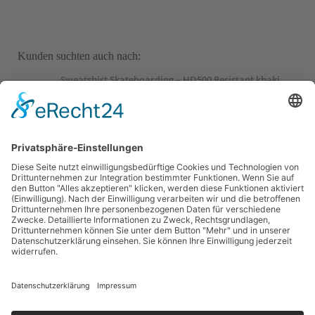
Kunden suchten auch nach:
Sweatshirt Skateboarding – HD500 Resistant khaki
Sweatshirt Herren Oversize Rundhals – braun
Judoanzug 100 Kinder
Sport-Thieme Mini-Basketball „Playground“, Blau
Sport-Thieme Mini-Basketball „Playground“, Rot
Sportime Kickertisch „Connect & Play“ Stadion Edition,
Blau-Weiß