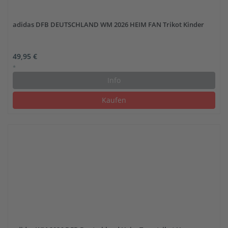
adidas DFB DEUTSCHLAND WM 2026 HEIM FAN Trikot Kinder
49,95 €
*
Info
Kaufen