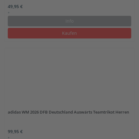
49,95 €
*
Info
Kaufen
adidas WM 2026 DFB Deutschland Auswärts Teamtrikot Herren
99,95 €
*