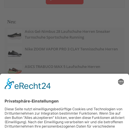
Neu:
Asics Gel-Nimbus 28 Laufschuhe Herren Sneaker
Turnschuhe Sportschuhe Running
Nike ZOOM VAPOR PRO 3 CLAY Tennisschuhe Herren
ASICS TRABUCO MAX 5 Laufschuhe Herren
ASICS GEL-PULSE 17 Laufschuhe Damen
Salomon OUTCHILL Winterschuhe Damen
ASICS GEL-CUMULUS 28 Laufschuhe Damen