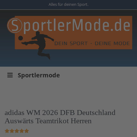
Skip
Alles für deinen Sport.
to
main
content
Sportlermode
adidas WM 2026 DFB Deutschland
Auswärts Teamtrikot Herren