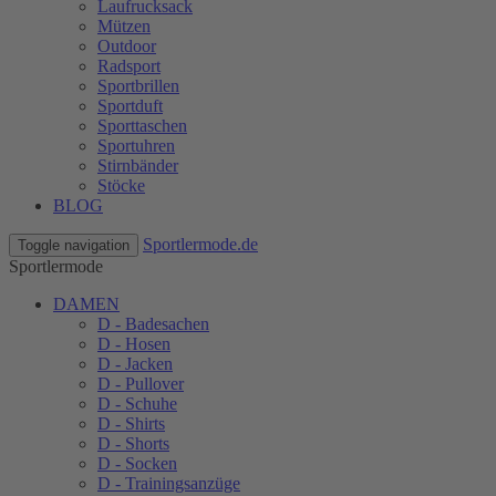
Laufrucksack
Mützen
Outdoor
Radsport
Sportbrillen
Sportduft
Sporttaschen
Sportuhren
Stirnbänder
Stöcke
BLOG
Sportlermode.de
Toggle navigation
Sportlermode
DAMEN
D - Badesachen
D - Hosen
D - Jacken
D - Pullover
D - Schuhe
D - Shirts
D - Shorts
D - Socken
D - Trainingsanzüge