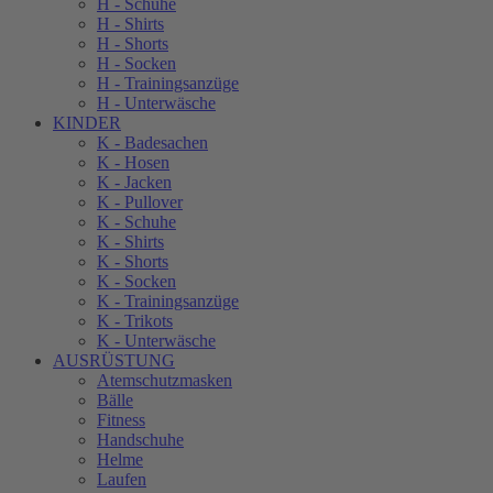
H - Schuhe
H - Shirts
H - Shorts
H - Socken
H - Trainingsanzüge
H - Unterwäsche
KINDER
K - Badesachen
K - Hosen
K - Jacken
K - Pullover
K - Schuhe
K - Shirts
K - Shorts
K - Socken
K - Trainingsanzüge
K - Trikots
K - Unterwäsche
AUSRÜSTUNG
Atemschutzmasken
Bälle
Fitness
Handschuhe
Helme
Laufen