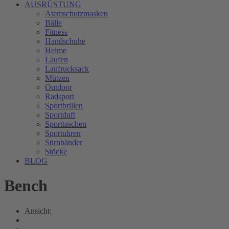
AUSRÜSTUNG
Atemschutzmasken
Bälle
Fitness
Handschuhe
Helme
Laufen
Laufrucksack
Mützen
Outdoor
Radsport
Sportbrillen
Sportduft
Sporttaschen
Sportuhren
Stirnbänder
Stöcke
BLOG
Bench
Ansicht: