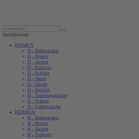
Sportlermode
DAMEN
D - Badesachen
D - Hosen
D - Jacken
D - Pullover
D - Schuhe
D - Shirts
D - Shorts
D - Socken
D - Trainingsanzüge
D - Trikots
D - Unterwäsche
HERREN
H - Badesachen
H - Hosen
H - Jacken
H - Pullover