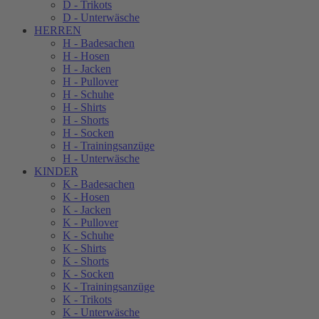
D - Trikots
D - Unterwäsche
HERREN
H - Badesachen
H - Hosen
H - Jacken
H - Pullover
H - Schuhe
H - Shirts
H - Shorts
H - Socken
H - Trainingsanzüge
H - Unterwäsche
KINDER
K - Badesachen
K - Hosen
K - Jacken
K - Pullover
K - Schuhe
K - Shirts
K - Shorts
K - Socken
K - Trainingsanzüge
K - Trikots
K - Unterwäsche