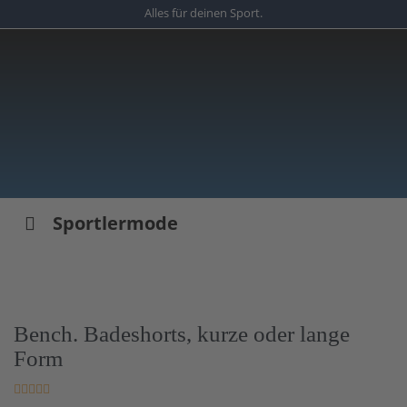
Skip
Alles für deinen Sport.
to
main
content
Sportlermode
Bench. Badeshorts, kurze oder lange
Form