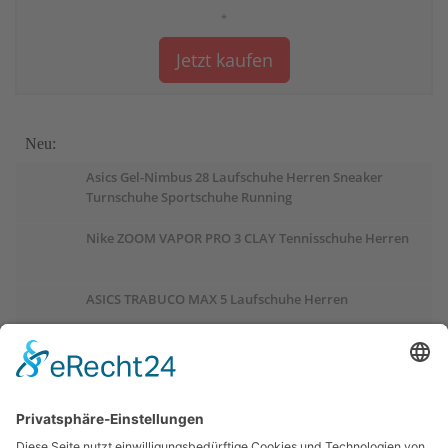
*
Jetzt kaufen
Neu:
Asics Gel-Nimbus 28 Laufschuhe Herren Sneaker
Turnschuhe Sportschuhe Running
Nike ZOOM VAPOR PRO 3 CLAY Tennisschuhe Herren
ASICS TRABUCO MAX 5 Laufschuhe Herren
ASICS GEL-PULSE 17 Laufschuhe Damen
Salomon OUTCHILL Winterschuhe Damen