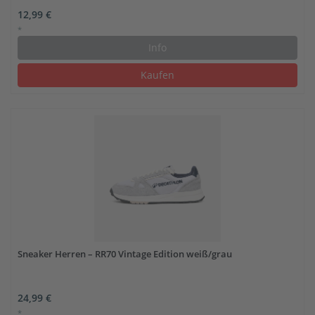
12,99 €
*
Info
Kaufen
Sneaker Herren – RR70 Vintage Edition weiß/grau
24,99 €
*