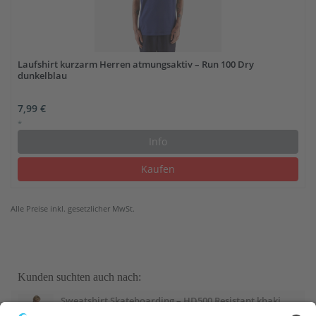
Laufshirt kurzarm Herren atmungsaktiv – Run 100 Dry
dunkelblau
7,99 €
*
Info
Kaufen
Alle Preise inkl. gesetzlicher MwSt.
Kunden suchten auch nach:
Sweatshirt Skateboarding – HD500 Resistant khaki