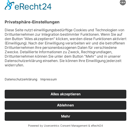
Sweatshirt Herren Oversize Rundhals – braun
Judoanzug 100 Kinder
Sport-Thieme Mini-Basketball „Playground“, Blau
Sport-Thieme Mini-Basketball „Playground“, Rot
Sportime Kickertisch „Connect & Play“ Stadion Edition,
Blau-Weiß
© 2018 - 2025 | Sportlermode | Dein Sport - deine Mode |
DE
Impressum
Datenschutz
Kontakt
Über Sportlermode