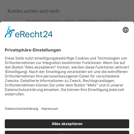
Kunden suchten auch nach:
Sweatshirt Skateboarding – HD500 Resistant khaki
Sweatshirt Herren Oversize Rundhals – braun
Judoanzug 100 Kinder
Sport-Thieme Mini-Basketball „Playground“, Blau
Sport-Thieme Mini-Basketball „Playground“, Rot
Sportime Kickertisch „Connect & Play“ Stadion Edition,
Blau-Weiß