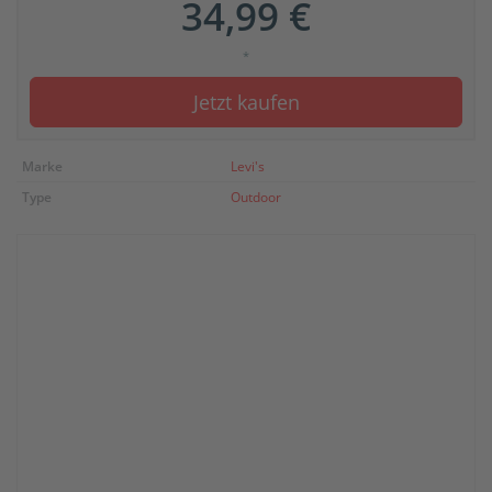
34,99 €
*
Jetzt kaufen
Marke
Levi's
Type
Outdoor