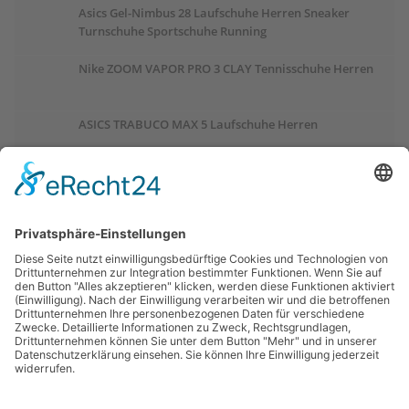
Asics Gel-Nimbus 28 Laufschuhe Herren Sneaker
Turnschuhe Sportschuhe Running
Nike ZOOM VAPOR PRO 3 CLAY Tennisschuhe Herren
ASICS TRABUCO MAX 5 Laufschuhe Herren
ASICS GEL-PULSE 17 Laufschuhe Damen
Salomon OUTCHILL Winterschuhe Damen
ASICS GEL-CUMULUS 28 Laufschuhe Damen
Links: