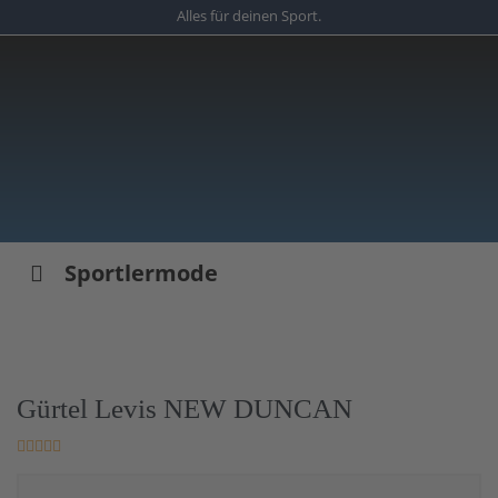
Skip
Alles für deinen Sport.
to
main
content
Sportlermode
Gürtel Levis NEW DUNCAN