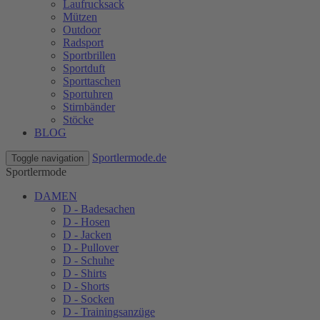
Laufrucksack
Mützen
Outdoor
Radsport
Sportbrillen
Sportduft
Sporttaschen
Sportuhren
Stirnbänder
Stöcke
BLOG
Sportlermode.de
Toggle navigation
Sportlermode
DAMEN
D - Badesachen
D - Hosen
D - Jacken
D - Pullover
D - Schuhe
D - Shirts
D - Shorts
D - Socken
D - Trainingsanzüge