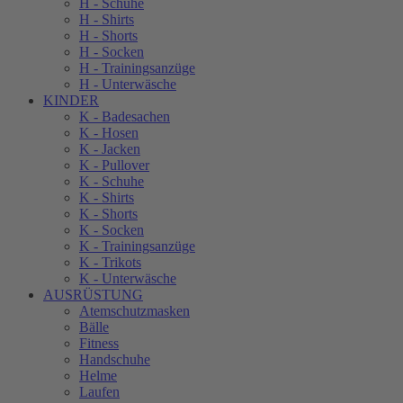
H - Schuhe
H - Shirts
H - Shorts
H - Socken
H - Trainingsanzüge
H - Unterwäsche
KINDER
K - Badesachen
K - Hosen
K - Jacken
K - Pullover
K - Schuhe
K - Shirts
K - Shorts
K - Socken
K - Trainingsanzüge
K - Trikots
K - Unterwäsche
AUSRÜSTUNG
Atemschutzmasken
Bälle
Fitness
Handschuhe
Helme
Laufen