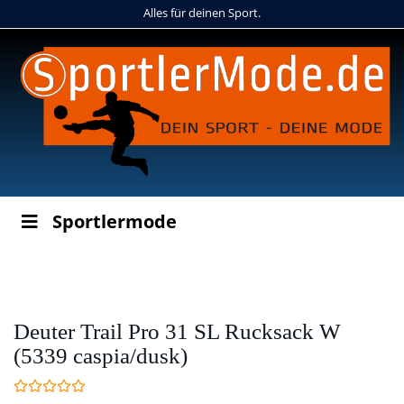
Skip
Alles für deinen Sport.
to
main
content
Sportlermode
Deuter Trail Pro 31 SL Rucksack W
(5339 caspia/dusk)