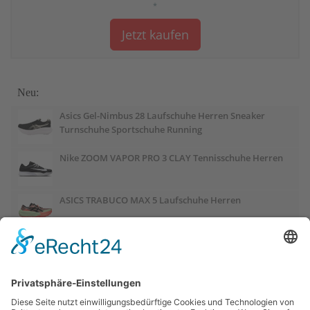
*
Jetzt kaufen
Neu:
Asics Gel-Nimbus 28 Laufschuhe Herren Sneaker
Turnschuhe Sportschuhe Running
Nike ZOOM VAPOR PRO 3 CLAY Tennisschuhe Herren
ASICS TRABUCO MAX 5 Laufschuhe Herren
ASICS GEL-PULSE 17 Laufschuhe Damen
Salomon OUTCHILL Winterschuhe Damen