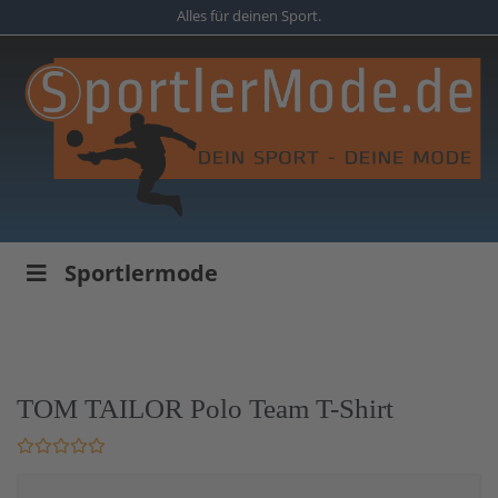
Skip
Alles für deinen Sport.
to
main
content
Sportlermode
TOM TAILOR Polo Team T-Shirt