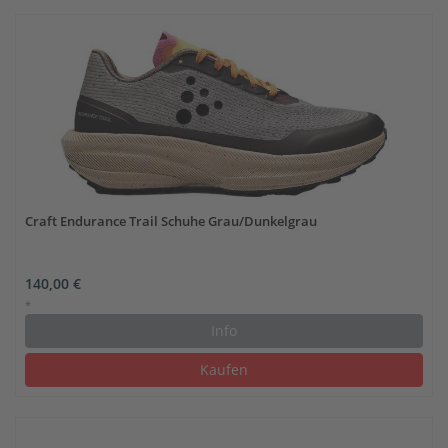
Craft Endurance Trail Schuhe Grau/Dunkelgrau
140,00 €
*
Info
Kaufen