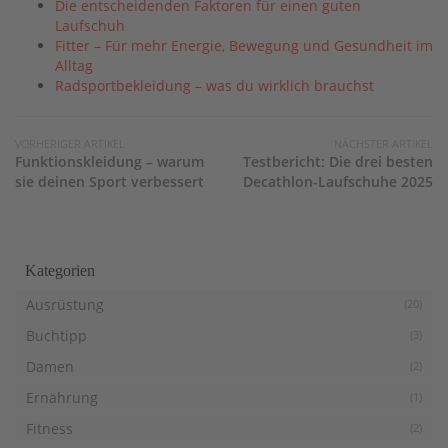
Die entscheidenden Faktoren für einen guten
Laufschuh
Fitter – Für mehr Energie, Bewegung und Gesundheit im
Alltag
Radsportbekleidung – was du wirklich brauchst
VORHERIGER ARTIKEL
NÄCHSTER ARTIKEL
Funktionskleidung – warum
Testbericht: Die drei besten
sie deinen Sport verbessert
Decathlon-Laufschuhe 2025
Kategorien
Ausrüstung
(20)
Buchtipp
(3)
Damen
(2)
Ernährung
(1)
Fitness
(2)