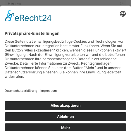
Herren
(3)
Kinder
(1)
Laufen
(1)
Laufschuhe
(1)
News
(35)
Radsport
(1)
Smart Fitness
(2)
Testberichte
(2)
Trailrunning
(3)
Trainingstipps
(29)
Trends
(1)
Updates
(1)
© 2018 - 2025 | Sportlermode | Dein Sport - deine Mode |
DE