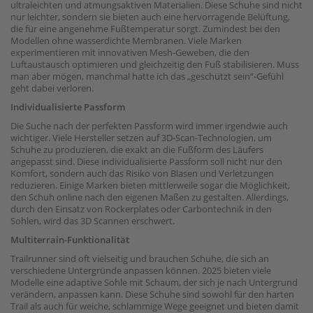
ultraleichten und atmungsaktiven Materialien. Diese Schuhe sind nicht
nur leichter, sondern sie bieten auch eine hervorragende Belüftung,
die für eine angenehme Fußtemperatur sorgt. Zumindest bei den
Modellen ohne wasserdichte Membranen. Viele Marken
experimentieren mit innovativen Mesh-Geweben, die den
Luftaustausch optimieren und gleichzeitig den Fuß stabilisieren. Muss
man aber mögen, manchmal hatte ich das „geschützt sein“-Gefühl
geht dabei verloren.
Individualisierte Passform
Die Suche nach der perfekten Passform wird immer irgendwie auch
wichtiger. Viele Hersteller setzen auf 3D-Scan-Technologien, um
Schuhe zu produzieren, die exakt an die Fußform des Läufers
angepasst sind. Diese individualisierte Passform soll nicht nur den
Komfort, sondern auch das Risiko von Blasen und Verletzungen
reduzieren. Einige Marken bieten mittlerweile sogar die Möglichkeit,
den Schuh online nach den eigenen Maßen zu gestalten. Allerdings,
durch den Einsatz von Rockerplates oder Carbontechnik in den
Sohlen, wird das 3D Scannen erschwert.
Multiterrain-Funktionalität
Trailrunner sind oft vielseitig und brauchen Schuhe, die sich an
verschiedene Untergründe anpassen können. 2025 bieten viele
Modelle eine adaptive Sohle mit Schaum, der sich je nach Untergrund
verändern, anpassen kann. Diese Schuhe sind sowohl für den harten
Trail als auch für weiche, schlammige Wege geeignet und bieten damit