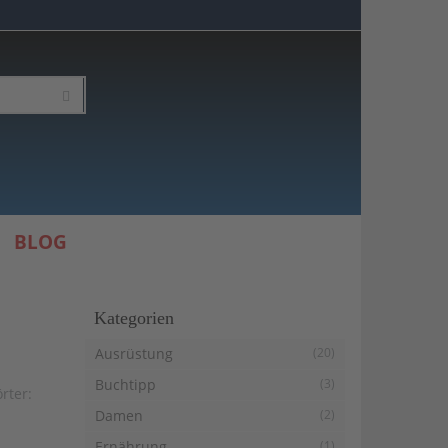
BLOG
Kategorien
Ausrüstung
(20)
Buchtipp
(3)
rter:
Damen
(2)
Ernährung
(1)