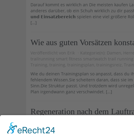
Darauf kommt es wirklich an Die meisten kaufen L
anderes darüber, ob ein Schuh wirklich zu dir passt – oder l
𝘂𝗻𝗱 𝗘𝗶𝗻𝘀𝗮𝘁𝘇𝗯𝗲𝗿𝗲𝗶𝗰𝗵 spielen eine viel größ
[…]
Wie aus guten Vorsätzen konst
Veröffentlicht von
Erik
Kategorie(n):
Damen
,
Herr
trailrunning smart fitness smartwatch trail runnin
Training
,
training
,
trainingsplan
,
trainingsreiz
,
Trai
Wie du deinen Trainingsplan so anpasst, dass du ih
fehlendem Wissen.Sie scheitern daran, dass sie im 
Sinn.Die Struktur passt. Und trotzdem wird unregel
Plan irgendwann ganz verschwindet. […]
Regeneration nach dem Lauftr
Veröffentlicht von
Marcel
Kategorie(n):
News
,
Tra
Sport
,
Trinken
Keine Kommentare