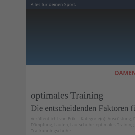
Skip
Alles für deinen Sport.
to
main
content
DAME
optimales Training
Die entscheidenden Faktoren f
Veröffentlicht von
Erik
Kategorie(n):
Ausrüstung
,
Dämpfung
,
Laufen
,
Laufschuhe
,
optimales Training
Trailrunningschuhe