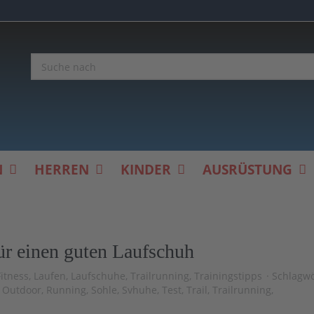
N
HERREN
KINDER
AUSRÜSTUNG
ür einen guten Laufschuh
Fitness
,
Laufen
,
Laufschuhe
,
Trailrunning
,
Trainingstipps
Schlagwö
,
Outdoor
,
Running
,
Sohle
,
Svhuhe
,
Test
,
Trail
,
Trailrunning
,