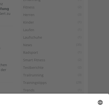
nz
Fitness
(2)
𝘂𝗻𝗴
ößert zu
Herren
(3)
Kinder
(1)
Laufen
(1)
Laufschuhe
(1)
News
(35)
s
Radsport
(1)
n
Smart Fitness
(2)
achen
Testberichte
(2)
 der
Trailrunning
(3)
Trainingstipps
(29)
Trends
(1)
Updates
(1)
ation
,