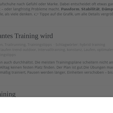
aufschuhe nach Gefühl oder Marke. Dabei entscheidet oft etwas ga
angfristig Probleme macht. 𝗣𝗮𝘀𝘀𝗳𝗼𝗿𝗺, 𝗦𝘁𝗮𝗯𝗶𝗹𝗶𝘁𝗮̈𝘁, 𝗗𝗮̈𝗺𝗽
ere Rolle, als viele denken. 👉 Tippe auf die Grafik, um alle Details vergr
antes Training wird
en
,
Trailrunning
,
Trainingstipps
Schlagwörter:
hybrid training
g laufen trend outdoor
,
Intervalltraining
,
konstanz
,
Laufen
,
optimale
ningstipps
n auch durchhältst. Die meisten Trainingspläne scheitern nicht a
Alltag keinen festen Platz finden. Der Plan ist gut.Die Übungen m
mäßig trainiert, Pausen werden länger, Einheiten verschoben – bis
aining
iningstipps
Schlagwörter:
Flüssigkeit
,
optimales Training
,
Regener